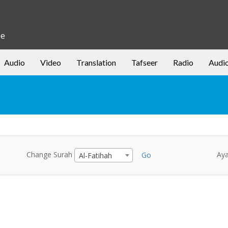
be
Audio
Video
Translation
Tafseer
Radio
Audi
Change Surah
Ay
Go
Al-Fatihah