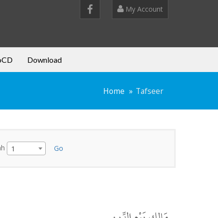
My Account
oCD
Download
Home
Tafseer
ah
Go
1
مَالِكِ يَوْمِ الدِّينِ