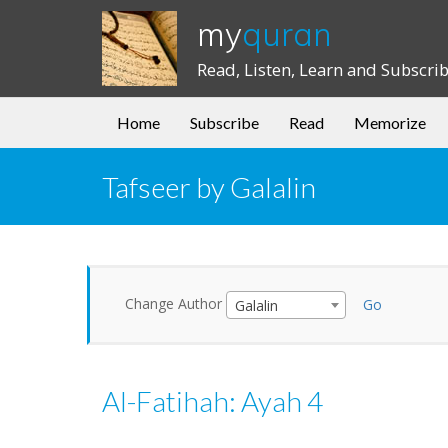
my
quran
Read, Listen, Learn and Subscri
Home
Subscribe
Read
Memorize
Tafseer by Galalin
Change Author
Go
Galalin
Al-Fatihah: Ayah 4