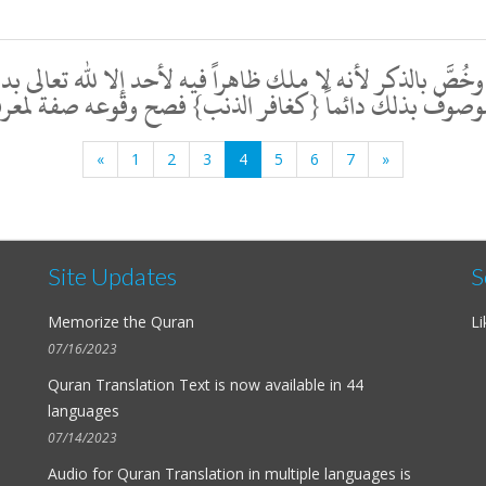
، وخُصَّ بالذكر لأنه لا ملك ظاهراً فيه لأحد إلا لله تعالى 
و موصوف بذلك دائماً {كغافر الذنب} فصح وقوعه صفة لمعرف
«
1
2
3
4
5
6
7
»
Site Updates
S
Memorize the Quran
Li
07/16/2023
Quran Translation Text is now available in
44
languages
07/14/2023
Audio for
Quran Translation in multiple languages
is