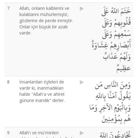
خَتَمَ اللّهُ عَلَى
7
Allah, onların kalblerini ve
kulaklarını mühürlemiştir,
قُلُوبِهمْ وَعَلَى
gözlerine de perde inmiştir.
Onlar için büyük bir azab
سَمْعِهِمْ وَعَلَى
vardır.
أَبْصَارِهِمْ غِشَاوَةٌ
وَلَهُمْ عَذَابٌ
عظِيمٌ
وَمِنَ النَّاسِ مَن
8
İnsanlardan öyleleri de
vardır ki, inanmadıkları
يَقُولُ آمَنَّا بِاللّهِ
halde "Allah'a ve ahiret
gününe inandık" derler.
وَبِالْيَوْمِ الآخِرِ وَمَا
هُم بِمُؤْمِنِينَ
يُخَادِعُونَ اللّهَ
9
Allah'ı ve mü'minleri