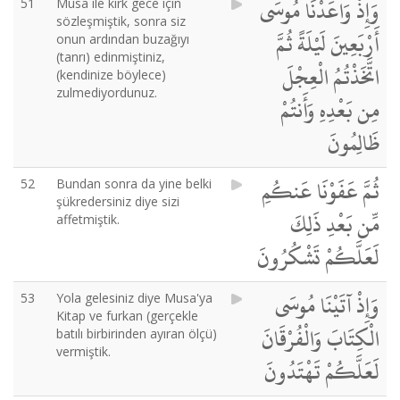
وَإِذْ وَاعَدْنَا مُوسَى
51
Musa ile kırk gece için
sözleşmiştik, sonra siz
أَرْبَعِينَ لَيْلَةً ثُمَّ
onun ardından buzağıyı
(tanrı) edinmiştiniz,
اتَّخَذْتُمُ الْعِجْلَ
(kendinize böylece)
zulmediyordunuz.
مِن بَعْدِهِ وَأَنتُمْ
ظَالِمُونَ
ثُمَّ عَفَوْنَا عَنكُمِ
52
Bundan sonra da yine belki
şükredersiniz diye sizi
مِّن بَعْدِ ذَلِكَ
affetmiştik.
لَعَلَّكُمْ تَشْكُرُونَ
وَإِذْ آتَيْنَا مُوسَى
53
Yola gelesiniz diye Musa'ya
Kitap ve furkan (gerçekle
الْكِتَابَ وَالْفُرْقَانَ
batılı birbirinden ayıran ölçü)
vermiştik.
لَعَلَّكُمْ تَهْتَدُونَ