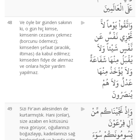
عَلَى الْعَالَمِينَ
وَاتَّقُواْ يَوْماً لاَّ
48
Ve öyle bir günden sakının
ki, o gün hiç kimse,
تَجْزِي نَفْسٌ عَن
kimsenin cezasını çekmez
(borcunu ödemez);
نَّفْسٍ شَيْئاً وَلاَ
kimseden şefaat (aracılık,
iltimas) da kabul edilmez;
يُقْبَلُ مِنْهَا شَفَاعَةٌ
kimseden fidye de alınmaz
ve onlara hiçbir yardım
وَلاَ يُؤْخَذُ مِنْهَا
yapılmaz.
عَدْلٌ وَلاَ هُمْ
يُنصَرُونَ
وَإِذْ نَجَّيْنَاكُم مِّنْ
49
Sizi Fir'avn ailesinden de
kurtarmıştık. Hani (onlar),
آلِ فِرْعَوْنَ
size azabın en kötüsünü
reva görüyor, oğullarınızı
يَسُومُونَكُمْ سُوَءَ
boğazlayıp, kadınlarınızı sağ
bırakıyorlardı ve bunda sizin