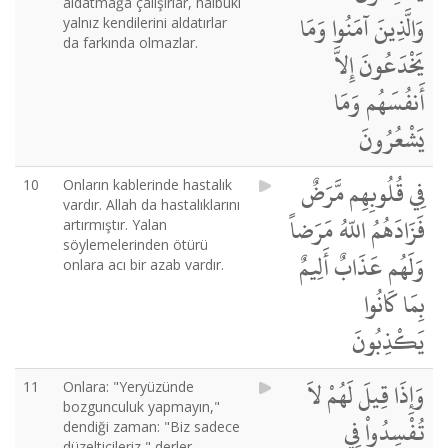
aldatmağa çalışırlar, halbuki
وَالَّذِينَ آمَنُوا وَمَا
yalnız kendilerini aldatırlar
da farkında olmazlar.
يَخْدَعُونَ إِلاَّ
أَنفُسَهُم وَمَا
يَشْعُرُونَ
فِي قُلُوبِهِم مَّرَضٌ
10
Onların kablerinde hastalık
vardır. Allah da hastalıklarını
فَزَادَهُمُ اللّهُ مَرَضاً
artırmıştır. Yalan
söylemelerinden ötürü
وَلَهُم عَذَابٌ أَلِيمٌ
onlara acı bir azab vardır.
بِمَا كَانُوا
يَكْذِبُونَ
وَإِذَا قِيلَ لَهُمْ لاَ
11
Onlara: "Yeryüzünde
bozgunculuk yapmayın,"
تُفْسِدُواْ فِي
dendiği zaman: "Biz sadece
düzelticileriz," derler.