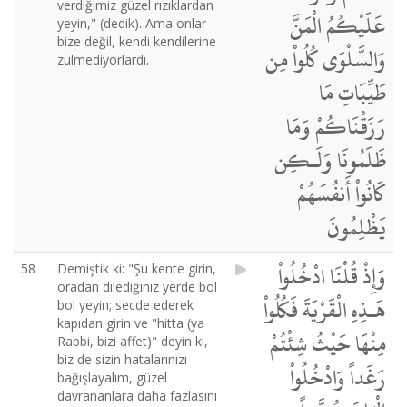
verdiğimiz güzel rızıklardan
عَلَيْكُمُ الْمَنَّ
yeyin," (dedik). Ama onlar
bize değil, kendi kendilerine
وَالسَّلْوَى كُلُواْ مِن
zulmediyorlardı.
طَيِّبَاتِ مَا
رَزَقْنَاكُمْ وَمَا
ظَلَمُونَا وَلَـكِن
كَانُواْ أَنفُسَهُمْ
يَظْلِمُونَ
وَإِذْ قُلْنَا ادْخُلُواْ
58
Demiştik ki: "Şu kente girin,
oradan dilediğiniz yerde bol
هَـذِهِ الْقَرْيَةَ فَكُلُواْ
bol yeyin; secde ederek
kapıdan girin ve "hitta (ya
مِنْهَا حَيْثُ شِئْتُمْ
Rabbi, bizi affet)" deyin ki,
biz de sizin hatalarınızı
رَغَداً وَادْخُلُواْ
bağışlayalım, güzel
davrananlara daha fazlasını