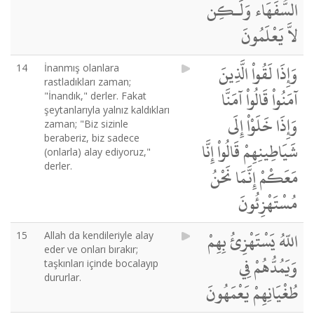
السُّفَهَاء وَلَـكِن
لاَّ يَعْلَمُونَ
وَإِذَا لَقُواْ الَّذِينَ
14
İnanmış olanlara
rastladıkları zaman;
آمَنُواْ قَالُواْ آمَنَّا
"İnandık," derler. Fakat
şeytanlarıyla yalnız kaldıkları
وَإِذَا خَلَوْاْ إِلَى
zaman; "Biz sizinle
beraberiz, biz sadece
شَيَاطِينِهِمْ قَالُواْ إِنَّا
(onlarla) alay ediyoruz,"
derler.
مَعَكْمْ إِنَّمَا نَحْنُ
مُسْتَهْزِئُونَ
اللّهُ يَسْتَهْزِئُ بِهِمْ
15
Allah da kendileriyle alay
eder ve onları bırakır;
وَيَمُدُّهُمْ فِي
taşkınları içinde bocalayıp
dururlar.
طُغْيَانِهِمْ يَعْمَهُونَ