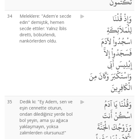
تَكْتُمُونَ
وَإِذْ قُلْنَا
34
Meleklere: "Adem'e secde
edin" demiştik, hemen
لِلْمَلاَئِكَةِ
secde ettiler: Yalnız İblis
diretti, böbürlendi,
اسْجُدُواْ لآدَمَ
nankörlerden oldu.
فَسَجَدُواْ إِلاَّ
إِبْلِيسَ أَبَى
وَاسْتَكْبَرَ وَكَانَ مِنَ
الْكَافِرِينَ
وَقُلْنَا يَا آدَمُ
35
Dedik ki: "Ey Adem, sen ve
eşin cennette oturun,
اسْكُنْ أَنتَ
ondan dilediğiniz yerde bol
bol yeyin, ama şu ağaca
وَزَوْجُكَ الْجَنَّةَ
yaklaşmayın, yoksa
zalimlerden olursunuz!"
وَكُلاَ مِنْهَا رَغَداً