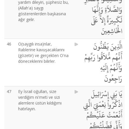
yardım dileyin, şüphesiz bu,
وَالصَّلاَةِ وَإِنَّهَا
(Allah'a) saygı
gösterenlerden başkasına
لَكَبِيرَةٌ إِلاَّ عَلَى
ağır gelir.
الْخَاشِعِينَ
الَّذِينَ يَظُنُّونَ
46
O(saygılı insa)nlar,
Rablerine kavuşacaklarını
أَنَّهُم مُّلاَقُوا رَبِّهِمْ
(gözetir) ve gerçekten O'na
döneceklerini bilirler.
وَأَنَّهُمْ إِلَيْهِ
رَاجِعُونَ
يَا بَنِي إِسْرَائِيلَ
47
Ey İsrail oğulları, size
verdiğim ni'meti ve sizi
اذْكُرُواْ نِعْمَتِيَ الَّتِي
alemlere üstün kıldığımı
hatırlayın.
أَنْعَمْتُ عَلَيْكُمْ
وَأَنِّي فَضَّلْتُكُمْ