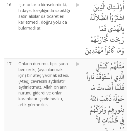
أُوْلَـئِكَ الَّذِينَ
16
İşte onlar o kimselerdir ki,
hidayet karşılığında sapıklığı
اشْتَرُوُاْ الضَّلاَلَةَ
satın aldılar da ticaretleri
kar etmedi, doğru yolu da
بِالْهُدَى فَمَا
bulamadılar.
رَبِحَت تِّجَارَتُهُمْ
وَمَا كَانُواْ مُهْتَدِينَ
مَثَلُهُمْ كَمَثَلِ
17
Onların durumu, tıpkı şuna
benzer ki, (aydınlanmak
الَّذِي اسْتَوْقَدَ نَاراً
için) bir ateş yakmak istedi.
(Ateş) çevresini aydınlatır
فَلَمَّا أَضَاءتْ مَا
aydınlatmaz, Allah onların
nurunu giderdi ve onları
حَوْلَهُ ذَهَبَ اللّهُ
karanlıklar içinde bıraktı,
artık görmezler.
بِنُورِهِمْ وَتَرَكَهُمْ
فِي ظُلُمَاتٍ لاَّ