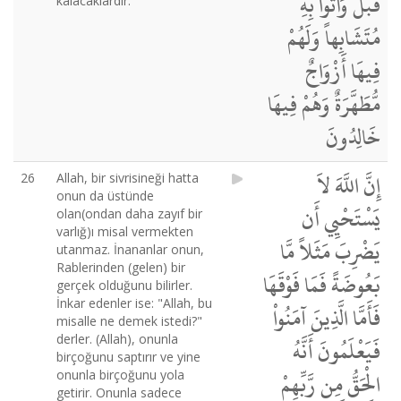
قَبْلُ وَأُتُواْ بِهِ
kalacaklardır.
مُتَشَابِهاً وَلَهُمْ
فِيهَا أَزْوَاجٌ
مُّطَهَّرَةٌ وَهُمْ فِيهَا
خَالِدُونَ
إِنَّ اللَّهَ لاَ
26
Allah, bir sivrisineği hatta
onun da üstünde
يَسْتَحْيِي أَن
olan(ondan daha zayıf bir
varlığ)ı misal vermekten
يَضْرِبَ مَثَلاً مَّا
utanmaz. İnananlar onun,
Rablerinden (gelen) bir
بَعُوضَةً فَمَا فَوْقَهَا
gerçek olduğunu bilirler.
İnkar edenler ise: "Allah, bu
فَأَمَّا الَّذِينَ آمَنُواْ
misalle ne demek istedi?"
derler. (Allah), onunla
فَيَعْلَمُونَ أَنَّهُ
birçoğunu saptırır ve yine
الْحَقُّ مِن رَّبِّهِمْ
onunla birçoğunu yola
getirir. Onunla sadece