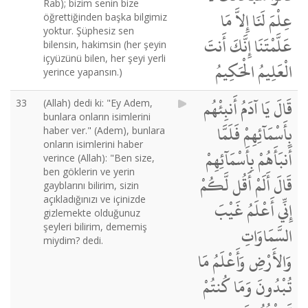
Rab); bizim senin bize
عِلْمَ لَنَا إِلاَّ مَا
öğrettiğinden başka bilgimiz
yoktur. Şüphesiz sen
عَلَّمْتَنَا إِنَّكَ أَنتَ
bilensin, hakimsin (her şeyin
içyüzünü bilen, her şeyi yerli
الْعَلِيمُ الْحَكِيمُ
yerince yapansın.)
قَالَ يَا آدَمُ أَنبِئْهُم
33
(Allah) dedi ki: "Ey Adem,
bunlara onların isimlerini
بِأَسْمَآئِهِمْ فَلَمَّا
haber ver." (Adem), bunlara
onların isimlerini haber
أَنبَأَهُمْ بِأَسْمَآئِهِمْ
verince (Allah): "Ben size,
ben göklerin ve yerin
قَالَ أَلَمْ أَقُل لَّكُمْ
gayblarını bilirim, sizin
açıkladığınızı ve içinizde
إِنِّي أَعْلَمُ غَيْبَ
gizlemekte olduğunuz
şeyleri bilirim, dememiş
السَّمَاوَاتِ
miydim? dedi.
وَالأَرْضِ وَأَعْلَمُ مَا
تُبْدُونَ وَمَا كُنتُمْ