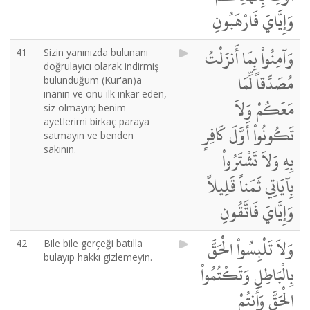
وَإِيَّايَ فَارْهَبُونِ
وَآمِنُواْ بِمَا أَنزَلْتُ
41
Sizin yanınızda bulunanı
doğrulayıcı olarak indirmiş
مُصَدِّقاً لِّمَا
bulunduğum (Kur'an)a
inanın ve onu ilk inkar eden,
مَعَكُمْ وَلاَ
siz olmayın; benim
ayetlerimi birkaç paraya
تَكُونُواْ أَوَّلَ كَافِرٍ
satmayın ve benden
sakının.
بِهِ وَلاَ تَشْتَرُواْ
بِآيَاتِي ثَمَناً قَلِيلاً
وَإِيَّايَ فَاتَّقُونِ
وَلاَ تَلْبِسُواْ الْحَقَّ
42
Bile bile gerçeği batılla
bulayıp hakkı gizlemeyin.
بِالْبَاطِلِ وَتَكْتُمُواْ
الْحَقَّ وَأَنتُمْ