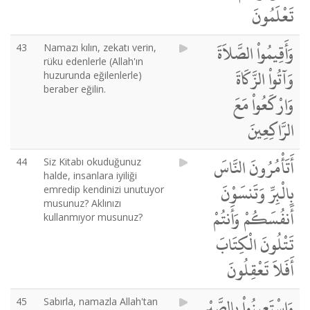
تَعْلَمُونَ
وَأَقِيمُواْ الصَّلاَةَ
43
Namazı kılın, zekatı verin,
rüku edenlerle (Allah'ın
وَآتُواْ الزَّكَاةَ
huzurunda eğilenlerle)
beraber eğilin.
وَارْكَعُواْ مَعَ
الرَّاكِعِينَ
أَتَأْمُرُونَ النَّاسَ
44
Siz Kitabı okuduğunuz
halde, insanlara iyiliği
بِالْبِرِّ وَتَنسَوْنَ
emredip kendinizi unutuyor
musunuz? Aklınızı
أَنفُسَكُمْ وَأَنتُمْ
kullanmıyor musunuz?
تَتْلُونَ الْكِتَابَ
أَفَلاَ تَعْقِلُونَ
وَاسْتَعِينُواْ بِالصَّبْرِ
45
Sabırla, namazla Allah'tan