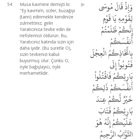
وَإِذْ قَالَ مُوسَى
54
Musa kavmine demişti ki:
"Ey kavmim, sizler, buzağıyı
لِقَوْمِهِ يَا قَوْمِ
(tanrı) edinmekle kendinize
zulmettiniz; gelin
إِنَّكُمْ ظَلَمْتُمْ
Yaratıcınıza tevbe edin de
nefislerinizi öldürün. Bu,
أَنفُسَكُمْ
Yaratıcınız katında sizin için
daha iyidir. (Bu suretle O),
بِاتِّخَاذِكُمُ الْعِجْلَ
sizin tevbenizi kabul
buyurmuş olur. Çünkü O,
فَتُوبُواْ إِلَى
öyle bağışlayıcı, öyle
بَارِئِكُمْ فَاقْتُلُواْ
merhametlidir.
أَنفُسَكُمْ ذَلِكُمْ
خَيْرٌ لَّكُمْ عِندَ
بَارِئِكُمْ فَتَابَ
عَلَيْكُمْ إِنَّهُ هُوَ
التَّوَّابُ الرَّحِيمُ