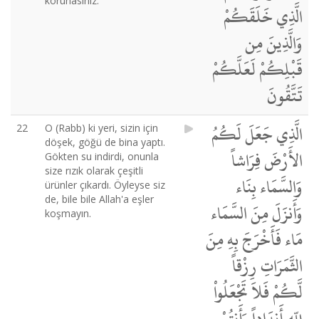
korunasınız.
الَّذِي خَلَقَكُمْ
وَالَّذِينَ مِن
قَبْلِكُمْ لَعَلَّكُمْ
تَتَّقُونَ
الَّذِي جَعَلَ لَكُمُ
22
O (Rabb) ki yeri, sizin için
döşek, göğü de bina yaptı.
الأَرْضَ فِرَاشاً
Gökten su indirdi, onunla
size rızık olarak çeşitli
وَالسَّمَاء بِنَاء
ürünler çıkardı. Öyleyse siz
de, bile bile Allah'a eşler
وَأَنزَلَ مِنَ السَّمَاء
koşmayın.
مَاء فَأَخْرَجَ بِهِ مِنَ
الثَّمَرَاتِ رِزْقاً
لَّكُمْ فَلاَ تَجْعَلُواْ
لِلّهِ أَندَاداً وَأَنتُمْ