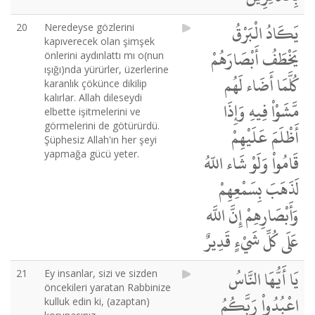
يَكَادُ الْبَرْقُ
20
Neredeyse gözlerini
kapıverecek olan şimşek
يَخْطَفُ أَبْصَارَهُمْ
önlerini aydınlattı mı o(nun
ışığı)nda yürürler, üzerlerine
كُلَّمَا أَضَاء لَهُم
karanlık çökünce dikilip
kalırlar. Allah dileseydi
مَّشَوْاْ فِيهِ وَإِذَا
elbette işitmelerini ve
görmelerini de götürürdü.
أَظْلَمَ عَلَيْهِمْ
Şüphesiz Allah'ın her şeyi
yapmağa gücü yeter.
قَامُواْ وَلَوْ شَاء اللّهُ
لَذَهَبَ بِسَمْعِهِمْ
وَأَبْصَارِهِمْ إِنَّ اللَّه
عَلَى كُلِّ شَيْءٍ قَدِيرٌ
يَا أَيُّهَا النَّاسُ
21
Ey insanlar, sizi ve sizden
öncekileri yaratan Rabbinize
اعْبُدُواْ رَبَّكُمُ
kulluk edin ki, (azaptan)