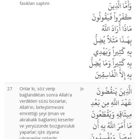
وَأَمَّا الَّذِينَ
fasıkları saptırır.
كَفَرُواْ فَيَقُولُونَ
مَاذَا أَرَادَ اللَّهُ
بِهَـذَا مَثَلاً يُضِلُّ
بِهِ كَثِيراً وَيَهْدِي
بِهِ كَثِيراً وَمَا يُضِلُّ
بِهِ إِلاَّ الْفَاسِقِينَ
الَّذِينَ يَنقُضُونَ
27
Onlar ki, söz verip
bağlandıktan sonra Allah'a
عَهْدَ اللَّهِ مِن بَعْدِ
verdikleri sözü bozarlar,
Allah'ın, birleştirmesini
مِيثَاقِهِ وَيَقْطَعُونَ
emrettiği şeyi (iman ve
akrabalık bağlarını) keserler
مَا أَمَرَ اللَّهُ بِهِ أَن
ve yeryüzünde bozgunculuk
yaparlar; işte ziyana
يُوصَلَ وَيُفْسِدُونَ
uğrayanlar onlardır.