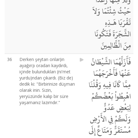
حَيْثُ شِئْتُمَا وَلاَ
تَقْرَبَا هَـذِهِ
الشَّجَرَةَ فَتَكُونَا
مِنَ الْظَّالِمِينَ
فَأَزَلَّهُمَا الشَّيْطَانُ
36
Derken şeytan onlar(ın
ayağın)ı oradan kaydırdı,
عَنْهَا فَأَخْرَجَهُمَا
içinde bulundukları (ni'met
yurdu)ndan çıkardı. (Biz de)
مِمَّا كَانَا فِيهِ وَقُلْنَا
dedik ki: "Birbirinize düşman
olarak inin. Sizin,
اهْبِطُواْ بَعْضُكُمْ
yeryüzünde kalıp bir süre
yaşamanız lazımdır."
لِبَعْضٍ عَدُوٌّ
وَلَكُمْ فِي الأَرْضِ
مُسْتَقَرٌّ وَمَتَاعٌ إِلَى