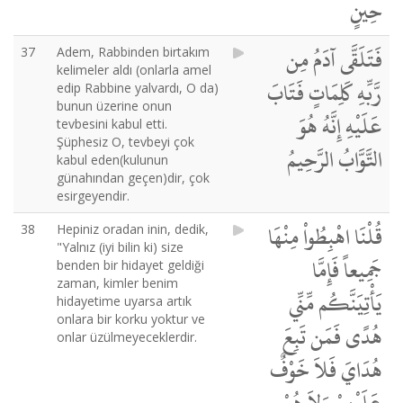
حِينٍ
فَتَلَقَّى آدَمُ مِن
37
Adem, Rabbinden birtakım
kelimeler aldı (onlarla amel
رَّبِّهِ كَلِمَاتٍ فَتَابَ
edip Rabbine yalvardı, O da)
bunun üzerine onun
عَلَيْهِ إِنَّهُ هُوَ
tevbesini kabul etti.
Şüphesiz O, tevbeyi çok
التَّوَّابُ الرَّحِيمُ
kabul eden(kulunun
günahından geçen)dir, çok
esirgeyendir.
قُلْنَا اهْبِطُواْ مِنْهَا
38
Hepiniz oradan inin, dedik,
"Yalnız (iyi bilin ki) size
جَمِيعاً فَإِمَّا
benden bir hidayet geldiği
zaman, kimler benim
يَأْتِيَنَّكُم مِّنِّي
hidayetime uyarsa artık
onlara bir korku yoktur ve
هُدًى فَمَن تَبِعَ
onlar üzülmeyeceklerdir.
هُدَايَ فَلاَ خَوْفٌ