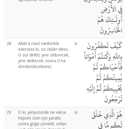
فِي الأَرْضِ
أُولَـئِكَ هُمُ
الْخَاسِرُونَ
كَيْفَ تَكْفُرُونَ
28
Allah'a nasıl nankörlük
edersiniz ki, siz ölüler idiniz,
بِاللَّهِ وَكُنتُمْ أَمْوَاتاً
O sizi diriltti; yine öldürecek,
yine diriltecek; sonra O'na
فَأَحْيَاكُمْ ثُمَّ
döndürüleceksiniz.
يُمِيتُكُمْ ثُمَّ
يُحْيِيكُمْ ثُمَّ إِلَيْهِ
تُرْجَعُونَ
هُوَ الَّذِي خَلَقَ
29
O ki, yeryüzünde ne varsa
hepsini sizin için yarattı;
لَكُم مَّا فِي
sonra göğe yöneldi, onları