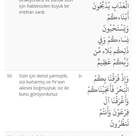
الْعَذَابِ يُذَبِّحُونَ
için Rabbinizden büyük bir
imtihan vardı.
أَبْنَاءكُمْ
وَيَسْتَحْيُونَ
نِسَاءكُمْ وَفِي
ذَلِكُم بَلاء مِّن
رَّبِّكُمْ عَظِيمٌ
وَإِذْ فَرَقْنَا بِكُمُ
50
Sizin için denizi yarmıştık,
sizi kurtarmış ve Fir'avn
الْبَحْرَ فَأَنجَيْنَاكُمْ
ailesini boğmuştuk; siz de
bunu görüyordunuz.
وَأَغْرَقْنَا آلَ
فِرْعَوْنَ وَأَنتُمْ
تَنظُرُونَ