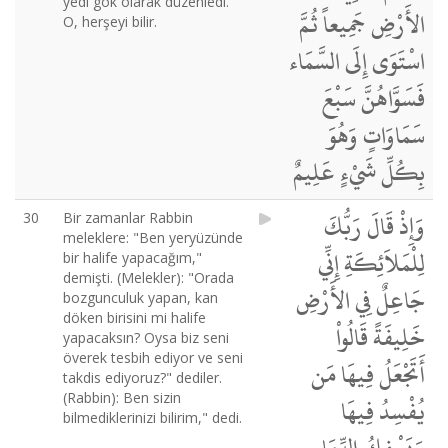
yedi gök olarak düzenledi.
الأَرْضِ جَمِيعاً ثُمَّ
O, herşeyi bilir.
اسْتَوَى إِلَى السَّمَاء
فَسَوَّاهُنَّ سَبْعَ
سَمَاوَاتٍ وَهُوَ
بِكُلِّ شَيْءٍ عَلِيمٌ
وَإِذْ قَالَ رَبُّكَ
30
Bir zamanlar Rabbin
meleklere: "Ben yeryüzünde
لِلْمَلاَئِكَةِ إِنِّي
bir halife yapacağım,"
demişti. (Melekler): "Orada
جَاعِلٌ فِي الأَرْضِ
bozgunculuk yapan, kan
döken birisini mi halife
خَلِيفَةً قَالُواْ
yapacaksın? Oysa biz seni
överek tesbih ediyor ve seni
أَتَجْعَلُ فِيهَا مَن
takdis ediyoruz?" dediler.
(Rabbin): Ben sizin
يُفْسِدُ فِيهَا
bilmediklerinizi bilirim," dedi.