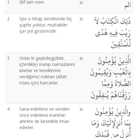
الم
1
Elif lam mim.
ذَلِكَ الْكِتَابُ لاَ
2
İşte o Kitap; kendisinde hiç
şüphe yoktur; müttakiler
رَيْبَ فِيهِ هُدًى
için yol göstericidir.
لِّلْمُتَّقِينَ
الَّذِينَ يُؤْمِنُونَ
3
Onlar ki gaybde(gizlide,
içtenlikle) inanıp namazlarını
بِالْغَيْبِ وَيُقِيمُونَ
kılarlar ve kendilerine
verdiğimiz rızıktan (Allah
الصَّلاةَ وَمِمَّا
rızası için) harcarlar.
رَزَقْنَاهُمْ يُنفِقُونَ
والَّذِينَ يُؤْمِنُونَ
4
Sana indirilene ve senden
önce indirilene inanırlar;
بِمَا أُنزِلَإِلَيْكَ وَمَا
ahirete de kesinlikle iman
ederler.
أُنزِلَ مِن قَبْلِكَ