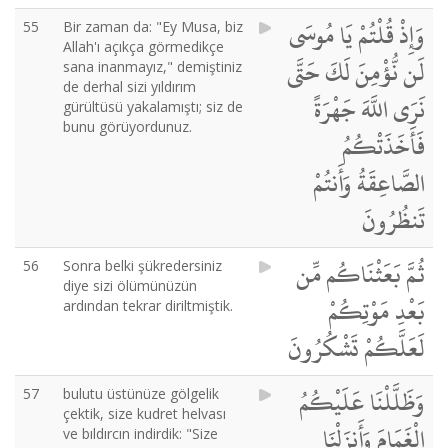
وَإِذْ قُلْتُمْ يَا مُوسَى
55
Bir zaman da: "Ey Musa, biz
Allah'ı açıkça görmedikçe
لَن نُّؤْمِنَ لَكَ حَتَّى
sana inanmayız," demiştiniz
de derhal sizi yıldırım
نَرَى اللَّهَ جَهْرَةً
gürültüsü yakalamıştı; siz de
bunu görüyordunuz.
فَأَخَذَتْكُمُ
الصَّاعِقَةُ وَأَنتُمْ
تَنظُرُونَ
ثُمَّ بَعَثْنَاكُم مِّن
56
Sonra belki şükredersiniz
diye sizi ölümünüzün
بَعْدِ مَوْتِكُمْ
ardından tekrar diriltmiştik.
لَعَلَّكُمْ تَشْكُرُونَ
وَظَلَّلْنَا عَلَيْكُمُ
57
bulutu üstünüze gölgelik
çektik, size kudret helvası
الْغَمَامَ وَأَنزَلْنَا
ve bıldırcın indirdik: "Size