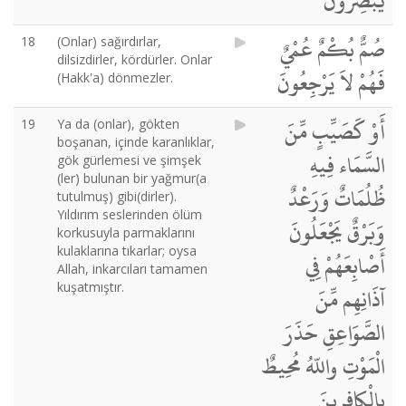
يُبْصِرُونَ
صُمٌّ بُكْمٌ عُمْيٌ
18
(Onlar) sağırdırlar,
dilsizdirler, kördürler. Onlar
فَهُمْ لاَ يَرْجِعُونَ
(Hakk'a) dönmezler.
أَوْ كَصَيِّبٍ مِّنَ
19
Ya da (onlar), gökten
boşanan, içinde karanlıklar,
السَّمَاء فِيهِ
gök gürlemesi ve şimşek
(ler) bulunan bir yağmur(a
ظُلُمَاتٌ وَرَعْدٌ
tutulmuş) gibi(dirler).
Yıldırım seslerinden ölüm
وَبَرْقٌ يَجْعَلُونَ
korkusuyla parmaklarını
kulaklarına tıkarlar; oysa
أَصْابِعَهُمْ فِي
Allah, inkarcıları tamamen
kuşatmıştır.
آذَانِهِم مِّنَ
الصَّوَاعِقِ حَذَرَ
الْمَوْتِ واللّهُ مُحِيطٌ
بِالْكافِرِينَ