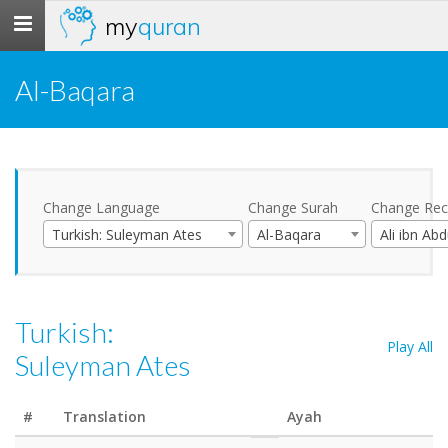
my
quran
Toggle
navigation
Al-Baqara
Change Language
Change Surah
Change Reci
Turkish: Suleyman Ates
Al-Baqara
Turkish:
Play All
Suleyman Ates
#
Translation
Ayah