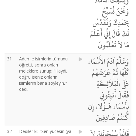
وَيَسْفِكُ الدِّمَاء
وَنَحْنُ نُسَبِّحُ
بِحَمْدِكَ وَنُقَدِّسُ
لَكَ قَالَ إِنِّي أَعْلَمُ
مَا لاَ تَعْلَمُونَ
وَعَلَّمَ آدَمَ الأَسْمَاء
31
Adem'e isimlerin tümünü
öğretti, sonra onları
كُلَّهَا ثُمَّ عَرَضَهُمْ
meleklere sunup: "Haydi,
doğru iseniz onların
عَلَى الْمَلاَئِكَةِ
isimlerini bana söyleyin,"
dedi.
فَقَالَ أَنبِئُونِي
بِأَسْمَاء هَـؤُلاء إِن
كُنتُمْ صَادِقِينَ
قَالُواْ سُبْحَانَكَ لاَ
32
Dediler ki: "Sen yücesin (ya