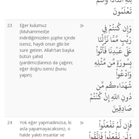
تَعْلَمُونَ
وَإِن كُنتُمْ فِي
23
Eğer kulumuz
(Muhammed)e
رَيْبٍ مِّمَّا نَزَّلْنَا
indirdiğimizden şüphe içinde
iseniz, haydi onun gibi bir
عَلَى عَبْدِنَا فَأْتُواْ
sure getirin. Allah'tan başka
bütün şahid
بِسُورَةٍ مِّن مِّثْلِهِ
(yardımcı)larınızı da çağırın;
eğer doğru iseniz (bunu
وَادْعُواْ
yapın).
شُهَدَاءكُم مِّن
دُونِ اللّهِ إِنْ كُنْتُمْ
صَادِقِينَ
فَإِن لَّمْ تَفْعَلُواْ
24
Yok eğer yapmadınızsa, ki
asla yapamayacaksınız, o
وَلَن تَفْعَلُواْ فَاتَّقُواْ
halde yakıtı insanlar ve