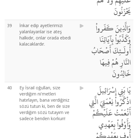
عَلَيْهِمْ وَلاَ هُمْ
يَحْزَنُونَ
وَالَّذِينَ كَفَرواْ
39
İnkar edip ayetlerimizi
yalanlayanlar ise ateş
وَكَذَّبُواْ بِآيَاتِنَا
halkıdır, onlar orada ebedi
kalacaklardır.
أُولَـئِكَ أَصْحَابُ
النَّارِ هُمْ فِيهَا
خَالِدُونَ
يَا بَنِي إِسْرَائِيلَ
40
Ey İsrail oğulları, size
verdiğim ni'metleri
اذْكُرُواْ نِعْمَتِيَ الَّتِي
hatırlayın, bana verdiğiniz
sözü tutun ki, ben de size
أَنْعَمْتُ عَلَيْكُمْ
verdiğim sözü tutayım ve
sadece benden korkun!
وَأَوْفُواْ بِعَهْدِي
أُوفِ بِعَهْدِكُمْ