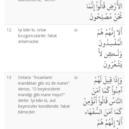
الأَرْضِ قَالُواْ إِنَّمَا
نَحْنُ مُصْلِحُونَ
أَلا إِنَّهُمْ هُمُ
12
İyi bilin ki, onlar
bozgunculardır; fakat
الْمُفْسِدُونَ
anlamazlar.
وَلَـكِن لاَّ
يَشْعُرُونَ
وَإِذَا قِيلَ لَهُمْ
13
Onlara: "İnsanların
inandıkları gibi siz de inanın"
آمِنُواْ كَمَا آمَنَ
dense, "O beyinsizlerin
inandığı gibi inanır mıyız?"
النَّاسُ قَالُواْ أَنُؤْمِنُ
derler. İyi bilin ki, asıl
beyinsizler kendileridir; fakat
كَمَا آمَنَ السُّفَهَاء
bilmezler.
أَلا إِنَّهُمْ هُمُ