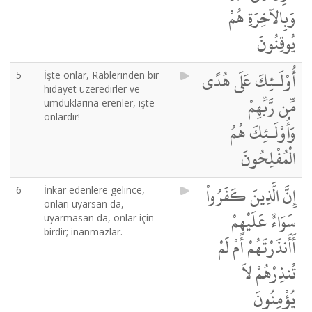
وَبِالآخِرَةِ هُمْ
يُوقِنُونَ
أُوْلَـئِكَ عَلَى هُدًى
5
İşte onlar, Rablerinden bir
hidayet üzeredirler ve
مِّن رَّبِّهِمْ
umduklarına erenler, işte
onlardır!
وَأُوْلَـئِكَ هُمُ
الْمُفْلِحُونَ
إِنَّ الَّذِينَ كَفَرُواْ
6
İnkar edenlere gelince,
onları uyarsan da,
سَوَاءٌ عَلَيْهِمْ
uyarmasan da, onlar için
birdir; inanmazlar.
أَأَنذَرْتَهُمْ أَمْ لَمْ
تُنذِرْهُمْ لاَ
يُؤْمِنُونَ