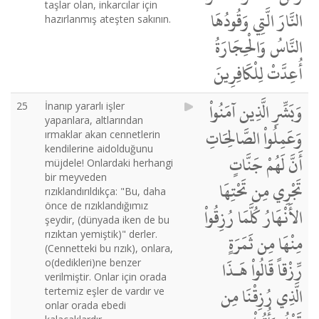
taşlar olan, inkarcılar için
النَّارَ الَّتِي وَقُودُهَا
hazırlanmış ateşten sakının.
النَّاسُ وَالْحِجَارَةُ
أُعِدَّتْ لِلْكَافِرِينَ
وَبَشِّرِ الَّذِين آمَنُواْ
25
İnanıp yararlı işler
yapanlara, altlarından
وَعَمِلُواْ الصَّالِحَاتِ
ırmaklar akan cennetlerin
kendilerine aidolduğunu
أَنَّ لَهُمْ جَنَّاتٍ
müjdele! Onlardaki herhangi
bir meyveden
تَجْرِي مِن تَحْتِهَا
rızıklandırıldıkça: "Bu, daha
önce de rızıklandığımız
الأَنْهَارُ كُلَّمَا رُزِقُواْ
şeydir, (dünyada iken de bu
rızıktan yemiştik)" derler.
مِنْهَا مِن ثَمَرَةٍ
(Cennetteki bu rızık), onlara,
رِّزْقاً قَالُواْ هَـذَا
o(dedikleri)ne benzer
verilmiştir. Onlar için orada
الَّذِي رُزِقْنَا مِن
tertemiz eşler de vardır ve
onlar orada ebedi